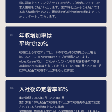
様に詳細をヒアリングさせていただき、ご希望にマッチした
求人情報をご紹介いたします。業界特化だからこそ紹介でき
る求人情報だけでなく、履歴書の作成や面接の対策までしっ
かりサポートしております。
年収増加率は
平均で120％
転職による年収アップは、今の年収が500万円だった場合
は、25万円～50万円の年収アップが相場となります。
AIdea Careerでは、ご利用いただいた転職希望者様の年収増
加率は120％の実績を有しております（2019年9月〜2025年11月
に弊社経由で転職された方をもとに算出）
入社後の定着率95％
集計期間：2025年9月～2025年11月
集計方法：弊社経由で転職をされた方で転職先の企業で就業
されている方の数値をもとに算出
早期離職は取引先企業における早期離職 (入社前、入社後1ヶ