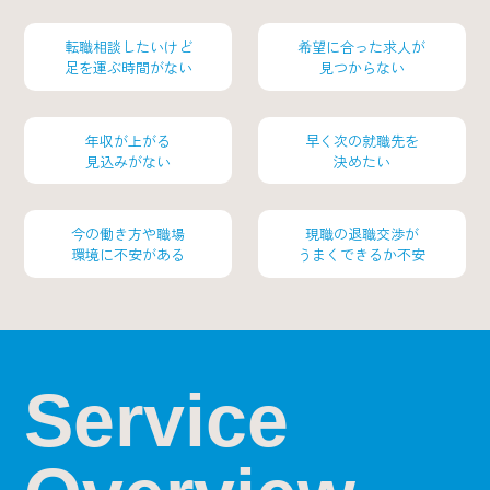
転職相談したいけど
希望に合った求人が
足を運ぶ時間がない
見つからない
年収が上がる
早く次の就職先を
見込みがない
決めたい
今の働き方や職場
現職の退職交渉が
環境に不安がある
うまくできるか不安
Service