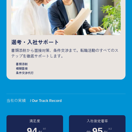
選考・入社サポート
書類添削から面接対策、条件交渉まで。転職活動のすべてのス
テップを徹底サポートします。
書類添削
模擬面接
条件交渉代行
当社の実績
/ Our Track Record
満足度
入社後定着率
94
95
※1
※2