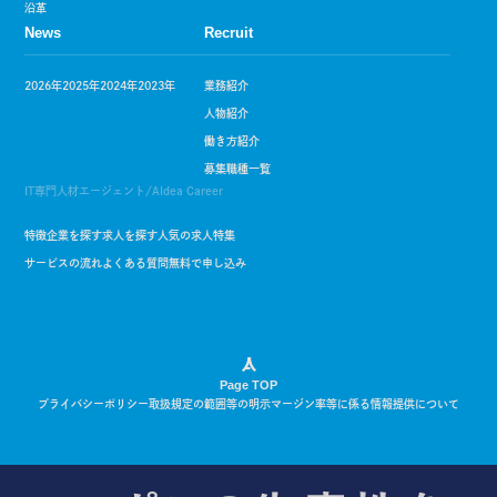
沿革
News
Recruit
2026年
2025年
2024年
2023年
業務紹介
人物紹介
働き方紹介
募集職種一覧
IT専門人材エージェント/AIdea Career
特徴
企業を探す
求人を探す
人気の求人特集
サービスの流れ
よくある質問
無料で申し込み
Page TOP
プライバシーポリシー
取扱規定の範囲等の明示
マージン率等に係る情報提供について