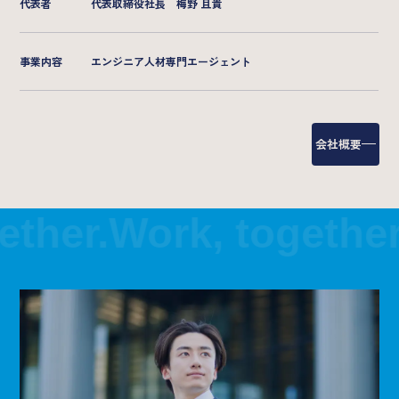
代表者
代表取締役社長 梅野 且貴
事業内容
エンジニア人材専門エージェント
会社概要
her.
Work, together.
W