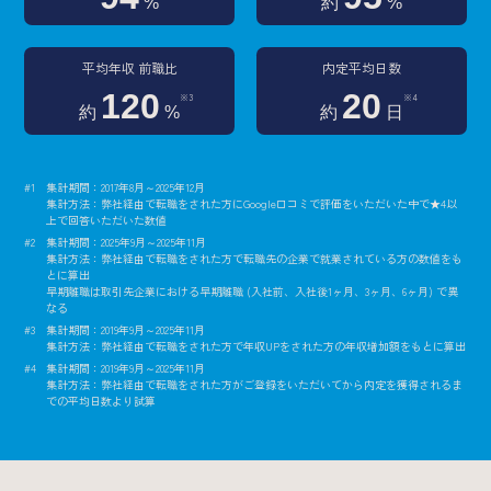
%
約
%
平均年収 前職比
内定平均日数
120
20
※3
※4
約
%
約
日
集計期間：2017年8月～2025年12月
集計方法：弊社経由で転職をされた方にGoogle口コミで評価をいただいた中で★4以
上で回答いただいた数値
集計期間：2025年9月～2025年11月
集計方法：弊社経由で転職をされた方で転職先の企業で就業されている方の数値をも
とに算出
早期離職は取引先企業における早期離職 (入社前、入社後1ヶ月、3ヶ月、6ヶ月) で異
なる
集計期間：2019年9月～2025年11月
集計方法：弊社経由で転職をされた方で年収UPをされた方の年収増加額をもとに算出
集計期間：2019年9月～2025年11月
集計方法：弊社経由で転職をされた方がご登録をいただいてから内定を獲得されるま
での平均日数より試算