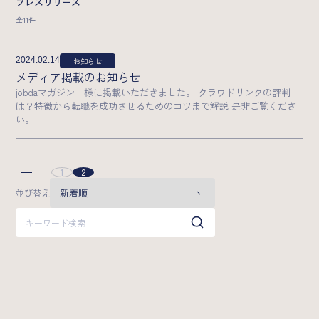
プレスリリース
全11件
2024.02.14
お知らせ
メディア掲載のお知らせ
jobdaマガジン 様に掲載いただきました。 クラウドリンクの評判
は？特徴から転職を成功させるためのコツまで解説 是非ご覧くださ
い。
1
2
投
並び替え
稿
の
ペ
ー
ジ