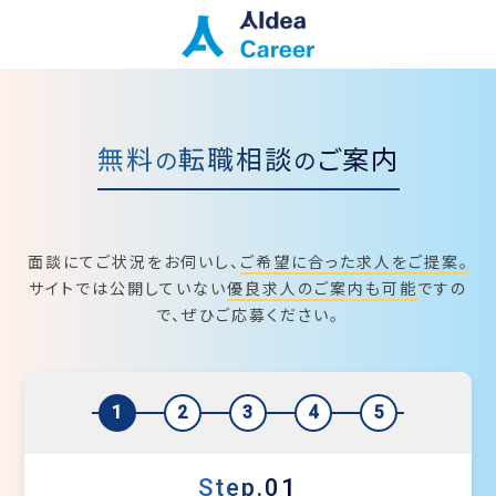
無料
転職相談
ご案内
の
の
面談にてご状況をお伺いし、
ご希望に合った求人をご提案。
サイトでは公開していない
優良求人のご案内も可能
ですの
で、ぜひご応募ください。
1
2
3
4
5
Step.01