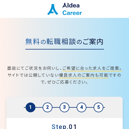
無料
転職相談
ご案内
の
の
面談にてご状況をお伺いし、
ご希望に合った求人をご提案。
サイトでは公開していない
優良求人のご案内も可能
ですの
で、ぜひご応募ください。
1
2
3
4
5
Step.01