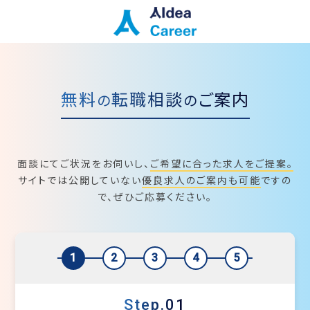
無料
転職相談
ご案内
の
の
面談にてご状況をお伺いし、
ご希望に合った求人をご提案。
サイトでは公開していない
優良求人のご案内も可能
ですの
で、ぜひご応募ください。
1
2
3
4
5
Step.01